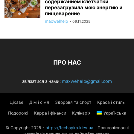
содержанием клетчатки
перезагрузила мою энергию и
пищеварение
maxwelhelp
-
09.11.2025
ПРО НАС
зв'язатися з нами:
maxwehelp@gmail.com
Цікаве
Дім і сімя
Здоровя та спорт
Краса і стиль
Подорожі
Карра і фінанси
Кулінарія
Українська
© Copyright 2025 -
https://fcchayka.kiev.ua
- При копіюванні
матеріалів посилання на сайт обов'язкове.