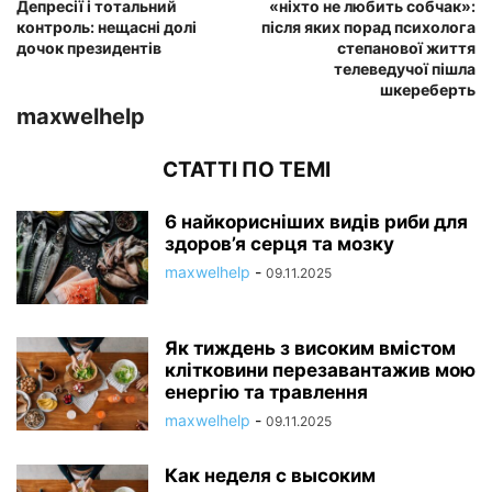
Депресії і тотальний
«ніхто не любить собчак»:
контроль: нещасні долі
після яких порад психолога
дочок президентів
степанової життя
телеведучої пішла
шкереберть
maxwelhelp
СТАТТІ ПО ТЕМІ
6 найкорисніших видів риби для
здоров’я серця та мозку
maxwelhelp
-
09.11.2025
Як тиждень з високим вмістом
клітковини перезавантажив мою
енергію та травлення
maxwelhelp
-
09.11.2025
Как неделя с высоким