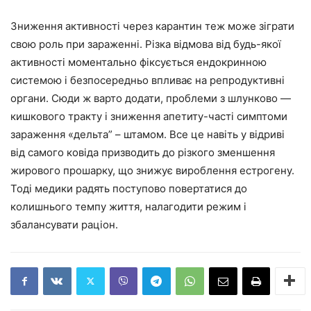
Зниження активності через карантин теж може зіграти
свою роль при зараженні. Різка відмова від будь-якої
активності моментально фіксується ендокринною
системою і безпосередньо впливає на репродуктивні
органи. Сюди ж варто додати, проблеми з шлунково —
кишкового тракту і зниження апетиту-часті симптоми
зараження «дельта” – штамом. Все це навіть у відриві
від самого ковіда призводить до різкого зменшення
жирового прошарку, що знижує вироблення естрогену.
Тоді медики радять поступово повертатися до
колишнього темпу життя, налагодити режим і
збалансувати раціон.