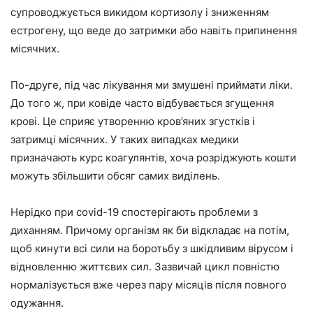
супроводжується викидом кортизолу і зниженням
естрогену, що веде до затримки або навіть припинення
місячних.
По-друге, під час лікування ми змушені приймати ліки.
До того ж, при ковіде часто відбувається згущення
крові. Це сприяє утворенню кров’яних згустків і
затримці місячних. У таких випадках медики
призначають курс коагулянтів, хоча розріджують кошти
можуть збільшити обсяг самих виділень.
Нерідко при covid-19 спостерігають проблеми з
диханням. Причому організм як би відкладає на потім,
щоб кинути всі сили на боротьбу з шкідливим вірусом і
відновленню життєвих сил. Зазвичай цикл повністю
нормалізується вже через пару місяців після повного
одужання.