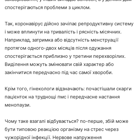
спостерігаються проблеми з циклом.
Так, коронавірус дійсно зачіпає репродуктивну систему
і може вплинути на тривалість і рясність місячних.
Наприклад, затримка або відсутність менструації
протягом одного-двох місяців після одужання
спостерігається приблизно у третини перехворілих.
Виділення можуть змінювати свій характер або
закінчитися передчасно під час самої хвороби.
Крім того, гінекологи відзначають: почастішали скарги
пацієнток на труднощі пмс і передчасне настання
менопаузи.
Чому таке взагалі відбувається? по-перше, збій може
бути типовою реакцією організму на стрес через
чужорідної інфекції. Нервове напруження