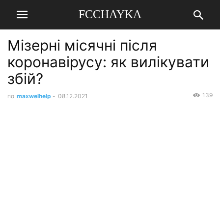
FCCHAYKA
Мізерні місячні після
коронавірусу: як вилікувати
збій?
139
по
maxwelhelp
-
08.12.2021