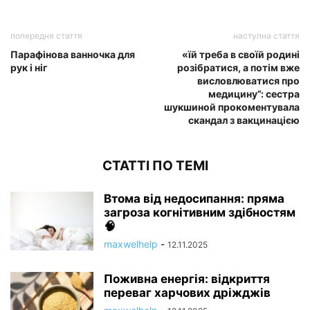
попередня стаття
наступна стаття
Парафінова ванночка для
«їй треба в своїй родині
рук і ніг
розібратися, а потім вже
висловлюватися про
медицину”: сестра
шукшиной прокоментувала
скандал з вакцинацією
СТАТТІ ПО ТЕМІ
Втома від недосипання: пряма
загроза когнітивним здібностям
🧠
maxwelhelp
-
12.11.2025
Поживна енергія: відкриття
переваг харчових дріжджів