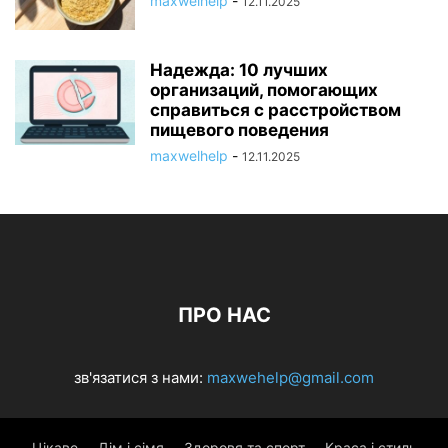
maxwelhelp
-
12.11.2025
Надежда: 10 лучших
организаций, помогающих
справиться с расстройством
пищевого поведения
maxwelhelp
-
12.11.2025
ПРО НАС
зв'язатися з нами:
maxwehelp@gmail.com
Цікаве
Дім і сімя
Здоровя та спорт
Краса і стиль