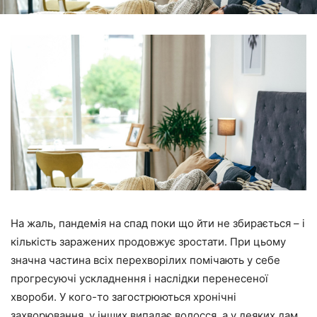
На жаль, пандемія на спад поки що йти не збирається – і
кількість заражених продовжує зростати. При цьому
значна частина всіх перехворілих помічають у себе
прогресуючі ускладнення і наслідки перенесеної
хвороби. У кого-то загострюються хронічні
захворювання, у інших випадає волосся, а у деяких дам