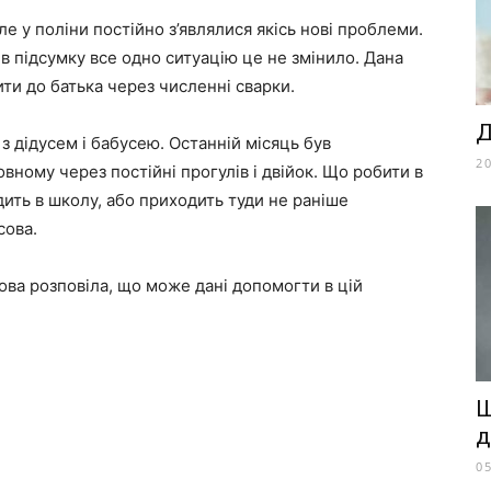
ле у поліни постійно з’являлися якісь нові проблеми.
 в підсумку все одно ситуацію це не змінило. Дана
ти до батька через численні сварки.
Д
з дідусем і бабусею. Останній місяць був
2
вному через постійні прогулів і двійок. Що робити в
одить в школу, або приходить туди не раніше
сова.
лова розповіла, що може дані допомогти в цій
Щ
д
0