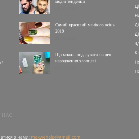
.
модні тенденції
Ц
06.09.2021
Н
Д
Самий красивий манікюр осінь
2018
Ді
23.09.2021
З
К
Що можна подарувати на день
народження хлопцеві
Н
м?
07.12.2021
П
 НАС
затися з нами:
maxwehelp@gmail.com