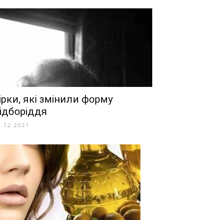
ірки, які змінили форму
ідборіддя
8.12.2021