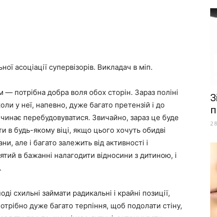
ої асоціації супервізорів. Викладач в міп.
 — потрібна добра воля обох сторін. Зараз поліні
З
 коли у неї, напевно, дуже багато претензій і до
п
починає перебудовуватися. Звичайно, зараз це буде
2
и в будь-якому віці, якщо цього хочуть обидві
и, але і багато залежить від активності і
зятий в бажанні налагодити відносини з дитиною, і
.
ді схильні займати радикальні і крайні позиції,
потрібно дуже багато терпіння, щоб подолати стіну,