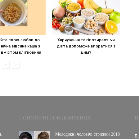
уйте свою любов до
Харчування та гіпотиреоз: чи
 нічна вівсяна каша з
дієта допоможе впоратися з
 вмістом клітковини
цим?
ПОПУЛЯРНІ ПОВІДОМЛЕННЯ
П
и,
Молодіжні чоловічі стрижки 2018
Б