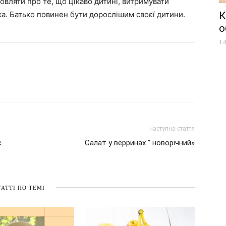
овляти про те, що цікаво дитині, витримувати
тка. Батько повинен бути дорослішим своєї дитини.
К
о
1
наступна стаття
с
Салат у верринах ” новорічний»
ТАТТІ ПО ТЕМІ