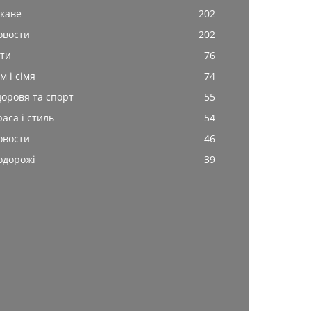
ікаве
202
овости
202
іти
76
м і сімя
74
доровя та спорт
55
раса і стиль
54
овости
46
одорожі
39