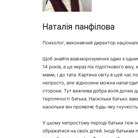
Наталія панфілова
Психолог, виконавчий директор національн
Щоб знайти взаєморозуміння один з одним
14 років, а це якраз пік підліткового віку,
мами, і до тата. Картина світу в цей час 
непросто, але відносини можна налагодит
сторони. Тут важлива добра воля дочки дан
терплячості батька. Наскільки батько зав
наскільки він проявляє будь-яку гнучкість
У цьому непростому періоді батьки теж іно
ображатися на своїх дітей. Іноді батькам 