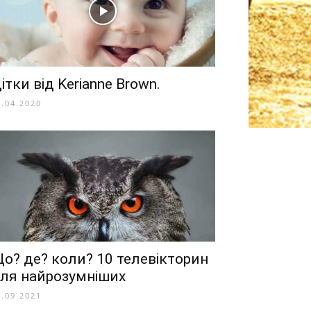
ітки від Kerianne Brown.
0.04.2020
о? де? коли? 10 телевікторин
ля найрозумніших
5.09.2021