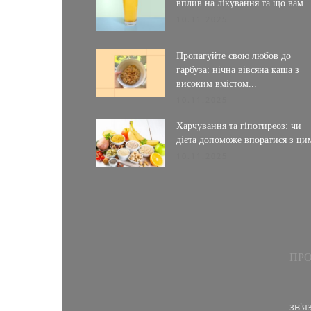
вплив на лікування та що вам..
10.11.2025
Пропагуйте свою любов до
гарбуза: нічна вівсяна каша з
високим вмістом...
10.11.2025
Харчування та гіпотиреоз: чи
дієта допоможе впоратися з ци
10.11.2025
ПРО
зв'я