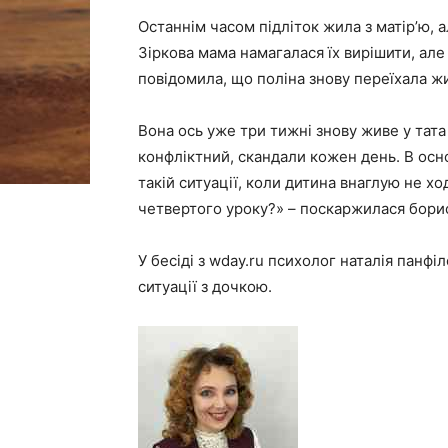
Останнім часом підліток жила з матір’ю, а
Зіркова мама намагалася їх вирішити, але
повідомила, що поліна знову переїхала жи
Вона ось уже три тижні знову живе у тата 
конфліктний, скандали кожен день. В осно
такій ситуації, коли дитина внаглую не х
четвертого уроку?» – поскаржилася бори
У бесіді з wday.ru психолог наталія панфі
ситуації з дочкою.