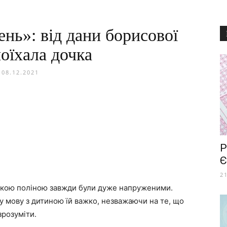
нь»: від дани борисової
поїхала дочка
08.12.2021
Р
Є
2
очкою поліною завжди були дуже напруженими.
у мову з дитиною їй важко, незважаючи на те, що
зрозуміти.