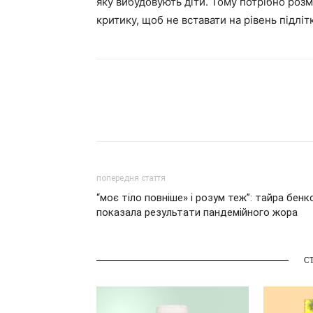
яку вибудовують діти. Тому потрібно розм
критику, щоб не вставати на рівень підлі
попередня стаття
“моє тіло повніше» і розум теж”: тайра бенк
показала результати пандемійного жора
С