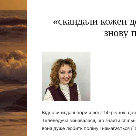
«скандали кожен де
знову 
Відносини дані борисової з 14-річною д
Телеведуча зізнавалася, що знайти спільн
вона дуже любить поліну і намагається її 