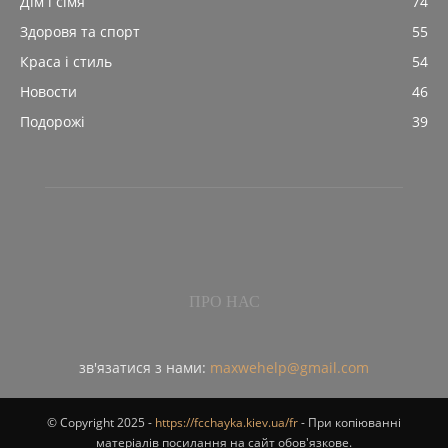
Дім і сімя
74
Здоровя та спорт
55
Краса і стиль
54
Новости
46
Подорожі
39
ПРО НАС
зв'язатися з нами:
maxwehelp@gmail.com
© Copyright 2025 -
https://fcchayka.kiev.ua/fr
- При копіюванні
матеріалів посилання на сайт обов'язкове.