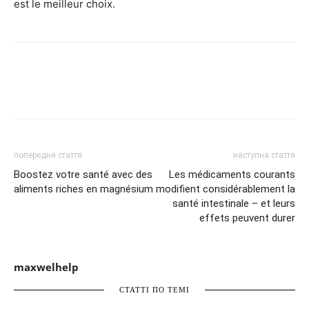
est le meilleur choix.
попередня стаття
наступна стаття
Boostez votre santé avec des
Les médicaments courants
aliments riches en magnésium
modifient considérablement la
santé intestinale – et leurs
effets peuvent durer
maxwelhelp
СТАТТІ ПО ТЕМІ