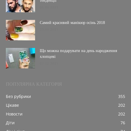
тенденції
06.09.2021
Самий красивий манікюр осінь 2018
23.09.2021
Що можна подарувати на день народження
хлопцеві
07.12.2021
ПОПУЛЯРНА КАТЕГОРІЯ
Без рубрики
355
Цікаве
202
Новости
202
Діти
76