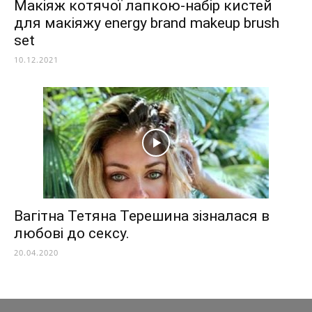
Макіяж котячої лапкою-набір кистей
для макіяжу energy brand makeup brush
set
10.12.2021
Вагітна Тетяна Терешина зізналася в
любові до сексу.
20.04.2020