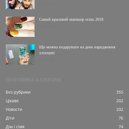
06.09.2021
Самий красивий манікюр осінь 2018
23.09.2021
Що можна подарувати на день народження
хлопцеві
07.12.2021
ПОПУЛЯРНА КАТЕГОРІЯ
Без рубрики
355
Цікаве
202
Новости
202
Діти
76
Дім і сімя
74