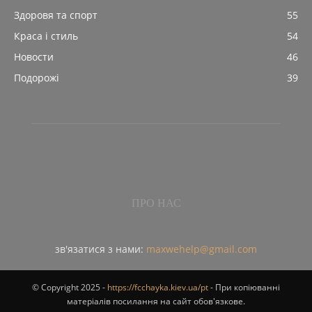
Здоровя та спорт
55
Краса і стиль
54
Новости
46
Подорожі
39
ПРО НАС
зв'язатися з нами:
maxwehelp@gmail.com
© Copyright 2025 -
https://fcchayka.kiev.ua/pt
- При копіюванні
матеріалів посилання на сайт обов'язкове.