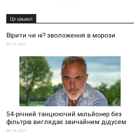
Це цікаво!
Вірити чи ні? зволоження в морози
02.12.2021
54-річний танцюючий мільйонер без
фільтрів виглядає звичайним дідусем
26.10.2021