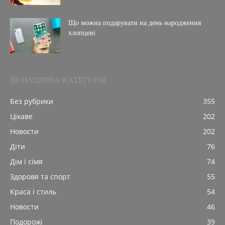
Що можна подарувати на день народження
хлопцеві
07.12.2021
ПОПУЛЯРНА КАТЕГОРІЯ
Без рубрики
355
Цікаве
202
Новости
202
Діти
76
Дім і сімя
74
Здоровя та спорт
55
Краса і стиль
54
Новости
46
Подорожі
39