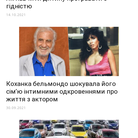
гідністю
14.10.2021
Коханка бельмондо шокувала його
сім’ю інтимними одкровеннями про
життя з актором
30.09.2021