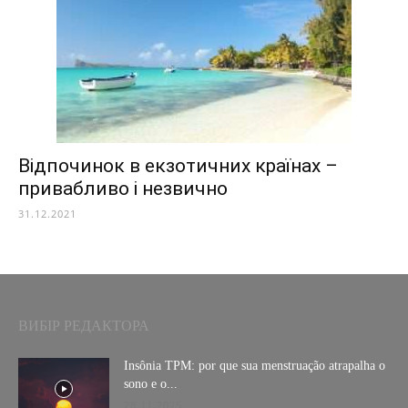
Відпочинок в екзотичних країнах –
привабливо і незвично
31.12.2021
ВИБІР РЕДАКТОРА
Insônia TPM: por que sua menstruação atrapalha o
sono e o...
28.11.2025