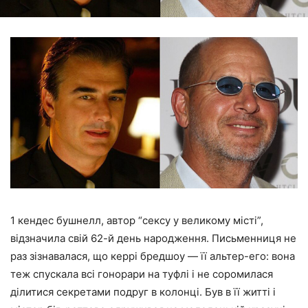
1 кендес бушнелл, автор “сексу у великому місті”,
відзначила свій 62-й день народження. Письменниця не
раз зізнавалася, що керрі бредшоу — її альтер-его: вона
теж спускала всі гонорари на туфлі і не соромилася
ділитися секретами подруг в колонці. Був в її житті і