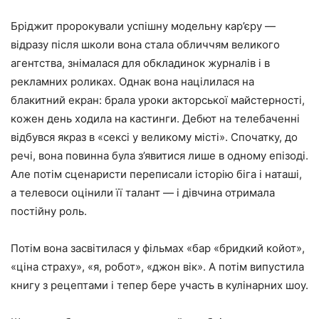
Бріджит пророкували успішну модельну кар’єру —
відразу після школи вона стала обличчям великого
агентства, знімалася для обкладинок журналів і в
рекламних роликах. Однак вона націлилася на
блакитний екран: брала уроки акторської майстерності,
кожен день ходила на кастинги. Дебют на телебаченні
відбувся якраз в «сексі у великому місті». Спочатку, до
речі, вона повинна була з’явитися лише в одному епізоді.
Але потім сценаристи переписали історію біга і наташі,
а телевоси оцінили її талант — і дівчина отримала
постійну роль.
Потім вона засвітилася у фільмах «бар «бридкий койот»,
«ціна страху», «я, робот», «джон вік». А потім випустила
книгу з рецептами і тепер бере участь в кулінарних шоу.