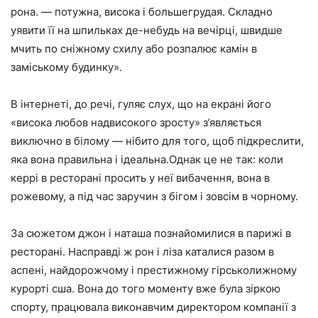
рона. — потужна, висока і большегрудая. Складно
уявити її на шпильках де-небудь на вечірці, швидше
мчить по сніжному схилу або розпалює камін в
заміському будинку».
В інтернеті, до речі, гуляє слух, що на екрані його
«висока любов надвисокого зросту» з’являється
виключно в білому — нібито для того, щоб підкреслити,
яка вона правильна і ідеальна.Однак це не так: коли
керрі в ресторані просить у неї вибачення, вона в
рожевому, а під час заручин з бігом і зовсім в чорному.
За сюжетом джон і наташа познайомилися в парижі в
ресторані. Насправді ж рон і ліза каталися разом в
аспені, найдорожчому і престижному гірськолижному
курорті сша. Вона до того моменту вже була зіркою
спорту, працювала виконавчим директором компанії з