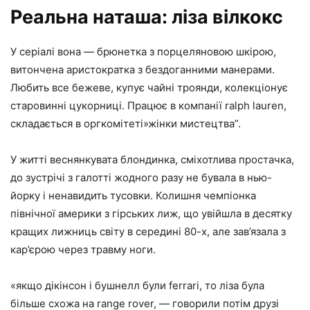
Реальна наташа: ліза вілкокс
У серіалі вона — брюнетка з порцеляновою шкірою,
витончена аристократка з бездоганними манерами.
Любить все бежеве, купує чайні троянди, колекціонує
старовинні цукорниці. Працює в компанії ralph lauren,
складається в оргкомітеті»жінки мистецтва”.
У житті веснянкувата блондинка, сміхотлива простачка,
до зустрічі з галотті жодного разу не бувала в нью-
йорку і ненавидить тусовки. Колишня чемпіонка
північної америки з гірських лиж, що увійшла в десятку
кращих лижниць світу в середині 80-х, але зав’язала з
кар’єрою через травму ноги.
«якщо дікінсон і бушнелл були ferrari, то ліза була
більше схожа на range rover, — говорили потім друзі