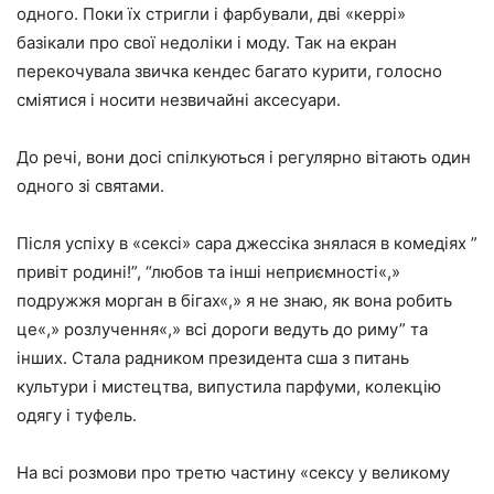
одного. Поки їх стригли і фарбували, дві «керрі»
базікали про свої недоліки і моду. Так на екран
перекочувала звичка кендес багато курити, голосно
сміятися і носити незвичайні аксесуари.
До речі, вони досі спілкуються і регулярно вітають один
одного зі святами.
Після успіху в «сексі» сара джессіка знялася в комедіях ”
привіт родині!”, “любов та інші неприємності«,»
подружжя морган в бігах«,» я не знаю, як вона робить
це«,» розлучення«,» всі дороги ведуть до риму” та
інших. Стала радником президента сша з питань
культури і мистецтва, випустила парфуми, колекцію
одягу і туфель.
На всі розмови про третю частину «сексу у великому