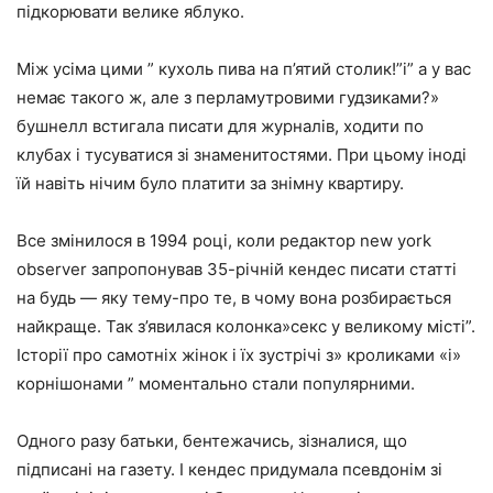
підкорювати велике яблуко.
Між усіма цими ” кухоль пива на п’ятий столик!”і” а у вас
немає такого ж, але з перламутровими гудзиками?»
бушнелл встигала писати для журналів, ходити по
клубах і тусуватися зі знаменитостями. При цьому іноді
їй навіть нічим було платити за знімну квартиру.
Все змінилося в 1994 році, коли редактор new york
observer запропонував 35-річній кендес писати статті
на будь — яку тему-про те, в чому вона розбирається
найкраще. Так з’явилася колонка»секс у великому місті”.
Історії про самотніх жінок і їх зустрічі з» кроликами «і»
корнішонами ” моментально стали популярними.
Одного разу батьки, бентежачись, зізналися, що
підписані на газету. І кендес придумала псевдонім зі