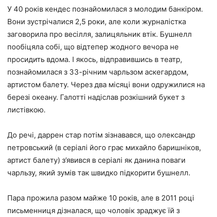
У 40 років кендес познайомилася з молодим банкіром.
Вони зустрічалися 2,5 роки, але коли журналістка
заговорила про весілля, залицяльник втік. Бушнелл
пообіцяла собі, що відтепер жодного вечора не
просидить вдома. І якось, відправившись в театр,
познайомилася з 33-річним чарльзом аскегардом,
артистом балету. Через два місяці вони одружилися на
березі океану. Галотті надіслав розкішний букет з
листівкою.
До речі, даррен стар потім зізнавався, що олександр
петровський (в серіалі його грає михайло баришніков,
артист балету) з’явився в серіалі як данина поваги
чарльзу, який зумів так швидко підкорити бушнелл.
Пара прожила разом майже 10 років, але в 2011 році
письменниця дізналася, що чоловік зраджує їй з