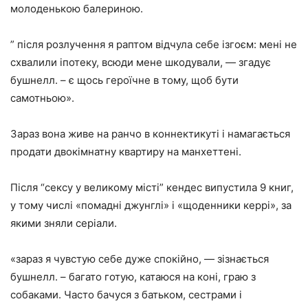
молоденькою балериною.
” після розлучення я раптом відчула себе ізгоєм: мені не
схвалили іпотеку, всюди мене шкодували, — згадує
бушнелл. – є щось героїчне в тому, щоб бути
самотньою».
Зараз вона живе на ранчо в коннектикуті і намагається
продати двокімнатну квартиру на манхеттені.
Після “сексу у великому місті” кендес випустила 9 книг,
у тому числі «помадні джунглі» і «щоденники керрі», за
якими зняли серіали.
«зараз я чувстую себе дуже спокійно, — зізнається
бушнелл. – багато готую, катаюся на коні, граю з
собаками. Часто бачуся з батьком, сестрами і