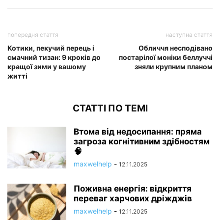
попередня стаття
наступна стаття
Котики, пекучий перець і
Обличчя несподівано
смачний тизан: 9 кроків до
постарілої моніки беллуччі
кращої зими у вашому
зняли крупним планом
житті
СТАТТІ ПО ТЕМІ
Втома від недосипання: пряма
загроза когнітивним здібностям
🧠
maxwelhelp
-
12.11.2025
Поживна енергія: відкриття
переваг харчових дріжджів
maxwelhelp
-
12.11.2025