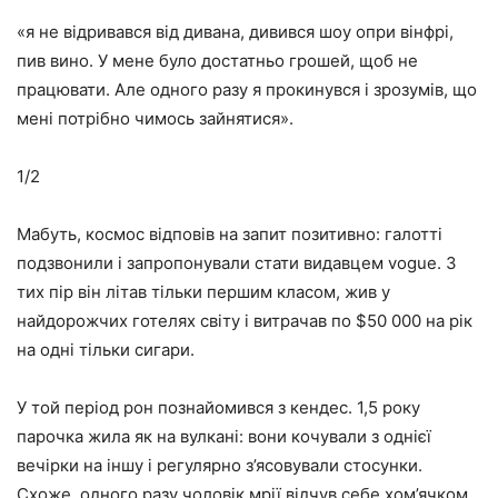
«я не відривався від дивана, дивився шоу опри вінфрі,
пив вино. У мене було достатньо грошей, щоб не
працювати. Але одного разу я прокинувся і зрозумів, що
мені потрібно чимось зайнятися».
1/2
Мабуть, космос відповів на запит позитивно: галотті
подзвонили і запропонували стати видавцем vogue. З
тих пір він літав тільки першим класом, жив у
найдорожчих готелях світу і витрачав по $50 000 на рік
на одні тільки сигари.
У той період рон познайомився з кендес. 1,5 року
парочка жила як на вулкані: вони кочували з однієї
вечірки на іншу і регулярно з’ясовували стосунки.
Схоже, одного разу чоловік мрії відчув себе хом’ячком,