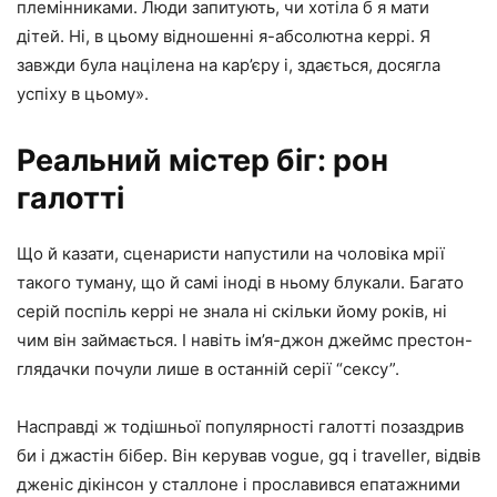
племінниками. Люди запитують, чи хотіла б я мати
дітей. Ні, в цьому відношенні я-абсолютна керрі. Я
завжди була націлена на кар’єру і, здається, досягла
успіху в цьому».
Реальний містер біг: рон
галотті
Що й казати, сценаристи напустили на чоловіка мрії
такого туману, що й самі іноді в ньому блукали. Багато
серій поспіль керрі не знала ні скільки йому років, ні
чим він займається. І навіть ім’я-джон джеймс престон-
глядачки почули лише в останній серії “сексу”.
Насправді ж тодішньої популярності галотті позаздрив
би і джастін бібер. Він керував vogue, gq і traveller, відвів
дженіс дікінсон у сталлоне і прославився епатажними