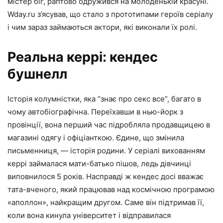
містер біг, раптово одружився на молоденькій красуні.
Wday.ru з’ясував, що стало з прототипами героїв серіалу
і чим зараз займаються актори, які виконали їх ролі.
Реальна керрі: кендес
бушнелл
Історія колумністки, яка “знає про секс все”, багато в
чому автобіографічна. Переїхавши в нью-йорк з
провінції, вона перший час підробляла продавщицею в
магазині одягу і офіціанткою. Єдине, що змінила
письменниця, — історія родини. У серіалі вихованням
керрі займалася мати-батько пішов, ледь дівчинці
виповнилося 5 років. Насправді ж кендес досі вважає
тата-вченого, який працював над космічною програмою
«аполлон», найкращим другом. Саме він підтримав її,
коли вона кинула університет і відправилася