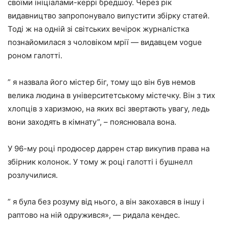
своїми ініціалами-керрі бредшоу. Через рік
видавництво запропонувало випустити збірку статей.
Тоді ж на одній зі світських вечірок журналістка
познайомилася з чоловіком мрії — видавцем vogue
роном галотті.
” я назвала його містер біг, тому що він був немов
велика людина в університетському містечку. Він з тих
хлопців з харизмою, на яких всі звертають увагу, ледь
вони заходять в кімнату”, – пояснювала вона.
У 96-му році продюсер даррен стар викупив права на
збірник колонок. У тому ж році галотті і бушнелл
розлучилися.
” я була без розуму від нього, а він закохався в іншу і
раптово на ній одружився», — ридала кендес.