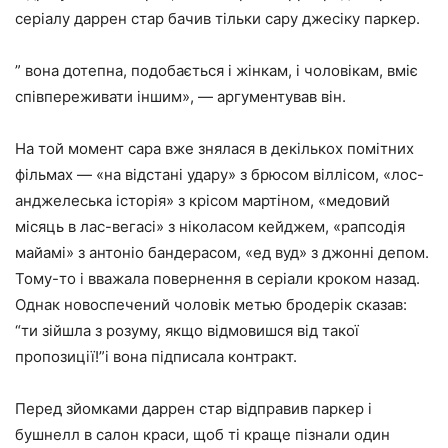
серіалу даррен стар бачив тільки сару джесіку паркер.
” вона дотепна, подобається і жінкам, і чоловікам, вміє
співпереживати іншим», — аргументував він.
На той момент сара вже знялася в декількох помітних
фільмах — «на відстані удару» з брюсом віллісом, «лос-
анджелеська історія» з крісом мартіном, «медовий
місяць в лас-вегасі» з ніколасом кейджем, «рапсодія
майамі» з антоніо бандерасом, «ед вуд» з джонні депом.
Тому-то і вважала повернення в серіали кроком назад.
Однак новоспечений чоловік метью бродерік сказав:
“ти зійшла з розуму, якщо відмовишся від такої
пропозиції!”і вона підписала контракт.
Перед зйомками даррен стар відправив паркер і
бушнелл в салон краси, щоб ті краще пізнали один