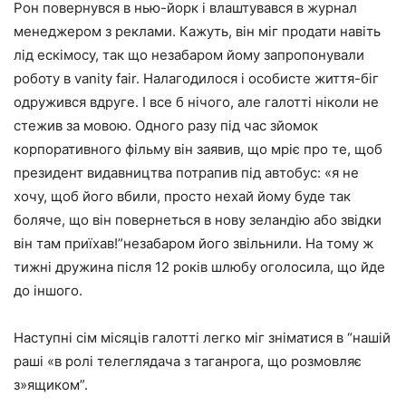
Рон повернувся в нью-йорк і влаштувався в журнал
менеджером з реклами. Кажуть, він міг продати навіть
лід ескімосу, так що незабаром йому запропонували
роботу в vanity fair. Налагодилося і особисте життя-біг
одружився вдруге. І все б нічого, але галотті ніколи не
стежив за мовою. Одного разу під час зйомок
корпоративного фільму він заявив, що мріє про те, щоб
президент видавництва потрапив під автобус: «я не
хочу, щоб його вбили, просто нехай йому буде так
боляче, що він повернеться в нову зеландію або звідки
він там приїхав!”незабаром його звільнили. На тому ж
тижні дружина після 12 років шлюбу оголосила, що йде
до іншого.
Наступні сім місяців галотті легко міг зніматися в “нашій
раші «в ролі телеглядача з таганрога, що розмовляє
з»ящиком”.