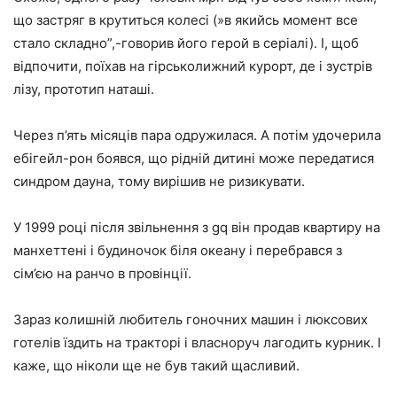
що застряг в крутиться колесі (»в якийсь момент все
стало складно”,-говорив його герой в серіалі). І, щоб
відпочити, поїхав на гірськолижний курорт, де і зустрів
лізу, прототип наташі.
Через п’ять місяців пара одружилася. А потім удочерила
ебігейл-рон боявся, що рідній дитині може передатися
синдром дауна, тому вирішив не ризикувати.
У 1999 році після звільнення з gq він продав квартиру на
манхеттені і будиночок біля океану і перебрався з
сім’єю на ранчо в провінції.
Зараз колишній любитель гоночних машин і люксових
готелів їздить на тракторі і власноруч лагодить курник. І
каже, що ніколи ще не був такий щасливий.