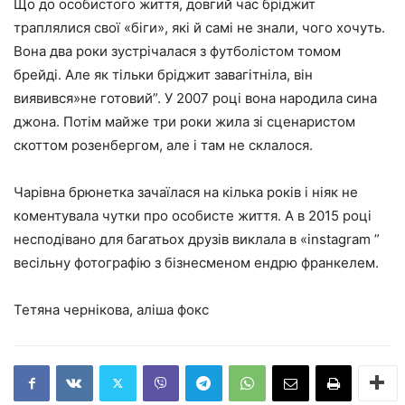
Що до особистого життя, довгий час бріджит
траплялися свої «біги», які й самі не знали, чого хочуть.
Вона два роки зустрічалася з футболістом томом
брейді. Але як тільки бріджит завагітніла, він
виявився»не готовий”. У 2007 році вона народила сина
джона. Потім майже три роки жила зі сценаристом
скоттом розенбергом, але і там не склалося.
Чарівна брюнетка зачаїлася на кілька років і ніяк не
коментувала чутки про особисте життя. А в 2015 році
несподівано для багатьох друзів виклала в «instagram ”
весільну фотографію з бізнесменом ендрю франкелем.
Тетяна чернікова, аліша фокс