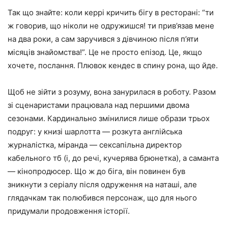
Так що знайте: коли керрі кричить бігу в ресторані: “ти
ж говорив, що ніколи не одружишся! ти прив’язав мене
на два роки, а сам заручився з дівчиною після п’яти
місяців знайомства!”. Це не просто епізод. Це, якщо
хочете, послання. Плювок кендес в спину рона, що йде.
Щоб не зійти з розуму, вона занурилася в роботу. Разом
зі сценаристами працювала над першими двома
сезонами. Кардинально змінилися лише образи трьох
подруг: у книзі шарлотта — розкута англійська
журналістка, міранда — сексапільна директор
кабельного тб (і, до речі, кучерява брюнетка), а саманта
— кінопродюсер. Що ж до біга, він повинен був
зникнути з серіалу після одруження на наташі, але
глядачкам так полюбився персонаж, що для нього
придумали продовження історії.