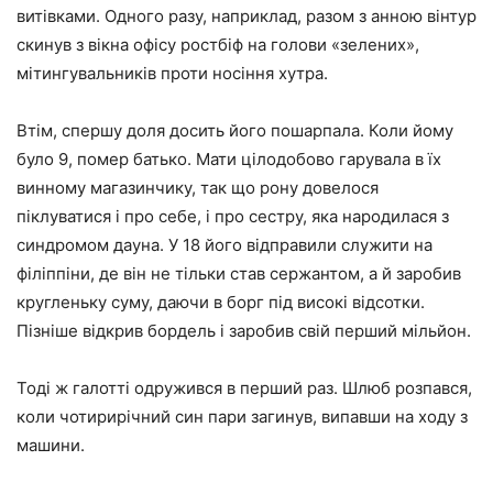
витівками. Одного разу, наприклад, разом з анною вінтур
скинув з вікна офісу ростбіф на голови «зелених»,
мітингувальників проти носіння хутра.
Втім, спершу доля досить його пошарпала. Коли йому
було 9, помер батько. Мати цілодобово гарувала в їх
винному магазинчику, так що рону довелося
піклуватися і про себе, і про сестру, яка народилася з
синдромом дауна. У 18 його відправили служити на
філіппіни, де він не тільки став сержантом, а й заробив
кругленьку суму, даючи в борг під високі відсотки.
Пізніше відкрив бордель і заробив свій перший мільйон.
Тоді ж галотті одружився в перший раз. Шлюб розпався,
коли чотирирічний син пари загинув, випавши на ходу з
машини.