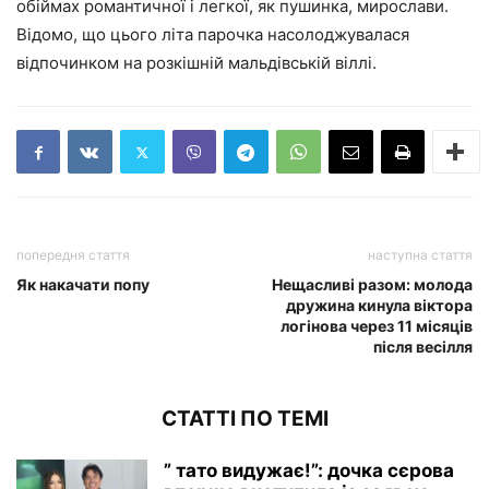
обіймах романтичної і легкої, як пушинка, мирослави.
Відомо, що цього літа парочка насолоджувалася
відпочинком на розкішній мальдівській віллі.
попередня стаття
наступна стаття
Як накачати попу
Нещасливі разом: молода
дружина кинула віктора
логінова через 11 місяців
після весілля
СТАТТІ ПО ТЕМІ
” тато видужає!”: дочка сєрова