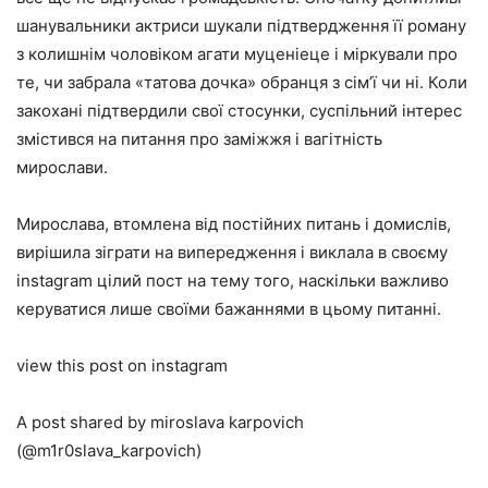
шанувальники актриси шукали підтвердження її роману
з колишнім чоловіком агати муценіеце і міркували про
те, чи забрала «татова дочка» обранця з сім’ї чи ні. Коли
закохані підтвердили свої стосунки, суспільний інтерес
змістився на питання про заміжжя і вагітність
мирослави.
Мирослава, втомлена від постійних питань і домислів,
вирішила зіграти на випередження і виклала в своєму
instagram цілий пост на тему того, наскільки важливо
керуватися лише своїми бажаннями в цьому питанні.
view this post on instagram
A post shared by miroslava karpovich
(@m1r0slava_karpovich)