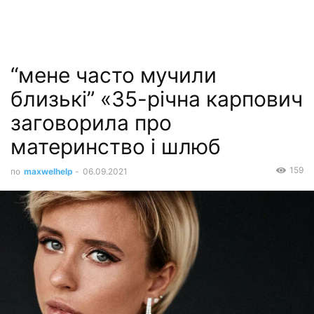
“мене часто мучили
близькі” «35-річна карпович
заговорила про
материнство і шлюб
159
по
maxwelhelp
-
06.09.2021