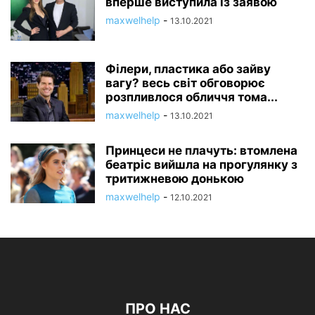
вперше виступила із заявою
maxwelhelp
-
13.10.2021
Філери, пластика або зайву
вагу? весь світ обговорює
розпливлося обличчя тома...
maxwelhelp
-
13.10.2021
Принцеси не плачуть: втомлена
беатріс вийшла на прогулянку з
тритижневою донькою
maxwelhelp
-
12.10.2021
ПРО НАС