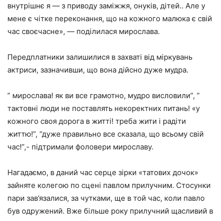
внутрішнє я — з приводу заміжжя, онуків, дітей.. Але у
мене є чітке переконання, що на кожного малюка є свій
час своєчасне», — поділилася мирослава.
Передплатники залишилися в захваті від міркувань
актриси, зазначивши, що вона дійсно дуже мудра.
” мирослава! як ви все грамотно, мудро висловили”, ”
тактовні люди не поставлять некоректних питань! «у
кожного своя дорога в житті! треба жити і радіти
життю!”, “дуже правильно все сказала, що всьому свій
час!”,- підтримали фоловери мирославу.
Нагадаємо, в даний час серце зірки «татових дочок»
зайняте колегою по сцені павлом прилучним. Стосунки
пари зав’язалися, за чутками, ще в той час, коли павло
був одружений. Вже більше року прилучний щасливий в