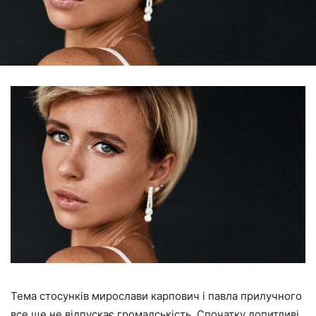
Тема стосунків мирослави карпович і павла прилучного
все ще не відпускає громадськість. Спочатку допитливі