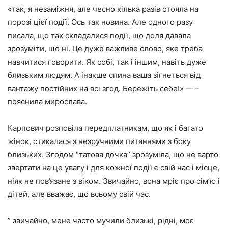
«так, я незаміжня, але чесно кілька разів стояла на
порозі цієї події. Ось так новина. Але одного разу
писала, що так складалися події, що доля давала
зрозуміти, що ні. Це дуже важливе слово, яке треба
навчитися говорити. Як собі, так і іншим, навіть дуже
близьким людям. А інакше спина ваша зігнеться від
вантажу постійних на всі згод. Бережіть себе!» — –
пояснила мирослава.
Карпович розповіла передплатникам, що як і багато
жінок, стикалася з незручними питаннями з боку
близьких. Згодом “татова дочка” зрозуміла, що не варто
звертати на це увагу і для кожної події є свій час і місце,
ніяк не пов’язане з віком. Звичайно, вона мріє про сім’ю і
дітей, але вважає, що всьому свій час.
” звичайно, мене часто мучили близькі, рідні, моє