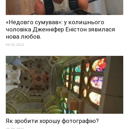
«Недовго сумував»: у колишнього
чоловіка Дженніфер Еністон зявилася
нова любов.
04.02.2022
Як зробити хорошу фотографію?
20.09.2021