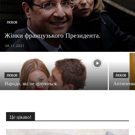
ЛЮБОВ
Жінки французького Президента.
08.11.2021
ЛЮБОВ
ЛЮБОВ
Народи, які не цілуються.
Антипенко
Це цікаво!