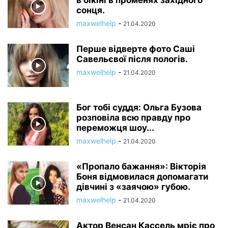
в бікіні в променях західного
сонця.
maxwelhelp
-
21.04.2020
Перше відверте фото Саші
Савельєвої після пологів.
maxwelhelp
-
21.04.2020
Бог тобі суддя: Ольга Бузова
розповіла всю правду про
переможця шоу...
maxwelhelp
-
21.04.2020
«Пропало бажання»: Вікторія
Боня відмовилася допомагати
дівчині з «заячою» губою.
maxwelhelp
-
21.04.2020
Актор Венсан Кассель мріє про