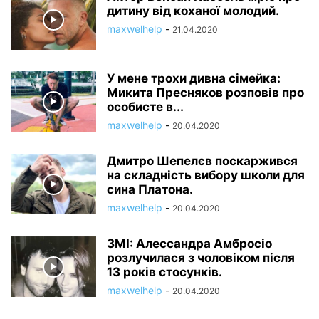
дитину від коханої молодий.
maxwelhelp
-
21.04.2020
У мене трохи дивна сімейка:
Микита Пресняков розповів про
особисте в...
maxwelhelp
-
20.04.2020
Дмитро Шепелєв поскаржився
на складність вибору школи для
сина Платона.
maxwelhelp
-
20.04.2020
ЗМІ: Алессандра Амбросіо
розлучилася з чоловіком після
13 років стосунків.
maxwelhelp
-
20.04.2020