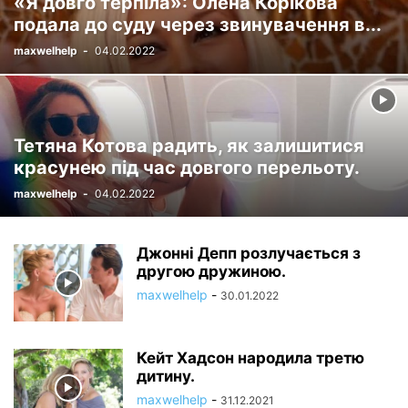
«Я довго терпіла»: Олена Корікова
подала до суду через звинувачення в...
maxwelhelp
-
04.02.2022
Тетяна Котова радить, як залишитися
красунею під час довгого перельоту.
maxwelhelp
-
04.02.2022
Джонні Депп розлучається з
другою дружиною.
maxwelhelp
-
30.01.2022
Кейт Хадсон народила третю
дитину.
maxwelhelp
-
31.12.2021