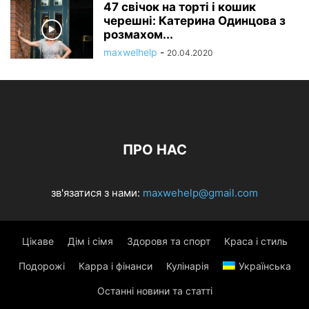
47 свічок на торті і кошик
черешні: Катерина Одинцова з
розмахом...
maxwelhelp
-
20.04.2020
ПРО НАС
зв'язатися з нами:
maxwehelp@gmail.com
Цікаве
Дім і сімя
Здоровя та спорт
Краса і стиль
Подорожі
Карра і фінанси
Кулінарія
Українська
Останні новини та статті