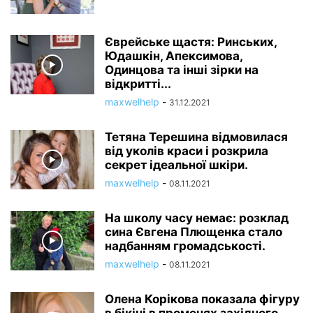
Єврейське щастя: Ринських,
Юдашкін, Апексимова,
Одинцова та інші зірки на
відкритті...
maxwelhelp
-
31.12.2021
Тетяна Терешина відмовилася
від уколів краси і розкрила
секрет ідеальної шкіри.
maxwelhelp
-
08.11.2021
На школу часу немає: розклад
сина Євгена Плющенка стало
надбанням громадськості.
maxwelhelp
-
08.11.2021
Олена Корікова показала фігуру