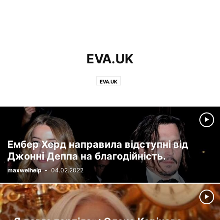
EVA.UK
EVA.UK
Ембер Херд направила відступні від
Джонні Деппа на благодійність.
maxwelhelp
-
04.02.2022