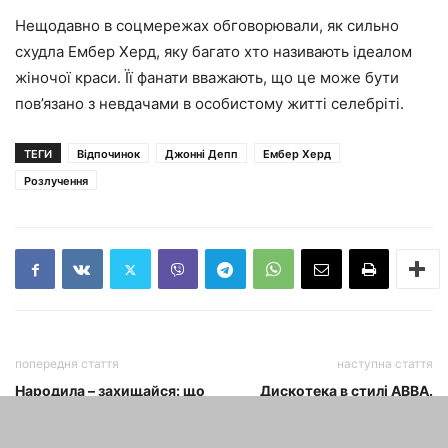
Нещодавно в соцмережах обговорювали, як
сильно
схудла Ембер Херд, яку багато хто називають ідеалом
жіночої краси
. Її фанати вважають, що це може бути
пов’язано з невдачами в особистому житті селебріті.
ТЕГИ
Відпочинок
Джонні Депп
Ембер Херд
Розлучення
попередня стаття
наступна стаття
Народила – захищайся: що
Дискотека в стилі ABBA.
таке мамский буллінг.