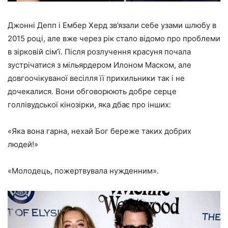
Джонні Депп і Ембер Херд зв’язали себе узами шлюбу в
2015 році, але вже через рік стало відомо про проблеми
в зірковій сім’ї. Після розлучення красуня почала
зустрічатися з мільярдером Илоном Маском, але
довгоочікуваної весілля її прихильники так і не
дочекалися
. Вони обговорюють добре серце
голлівудської кінозірки, яка дбає про інших:
«Яка вона гарна, нехай Бог береже таких добрих
людей!»
«Молодець, пожертвувала нужденним».