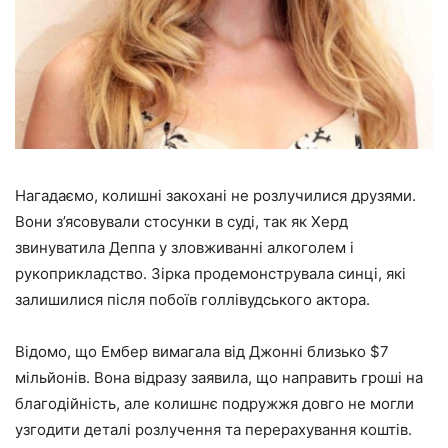
Нагадаємо, колишні закохані не розлучилися друзями.
Вони з’ясовували стосунки в суді, так як Херд
звинуватила Деппа у зловживанні алкоголем і
рукоприкладство. Зірка продемонструвала синці, які
залишилися після побоїв голлівудського актора.
Відомо, що Ембер вимагала від Джонні близько $7
мільйонів. Вона відразу заявила, що направить гроші на
благодійність, але колишнє подружжя довго не могли
узгодити деталі розлучення та перерахування коштів.