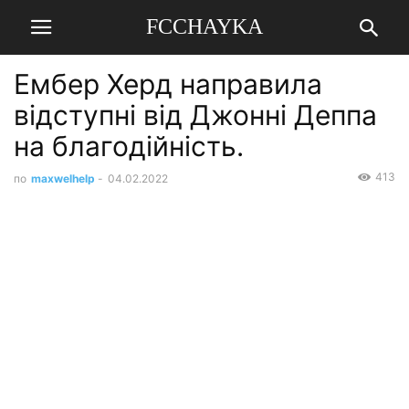
FCCHAYKA
Ембер Херд направила
відступні від Джонні Деппа
на благодійність.
413
по
maxwelhelp
-
04.02.2022