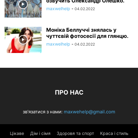
озвучить Олександр Олешко.
maxwelhelp
-
04.02.2022
Моніка Беллуччі знялась у
чуттєвій фотосесії для глянцю.
maxwelhelp
-
04.02.2022
ПРО НАС
зв'язатися з нами:
maxwehelp@gmail.com
Цікаве
Дім і сімя
Здоровя та спорт
Краса і стиль