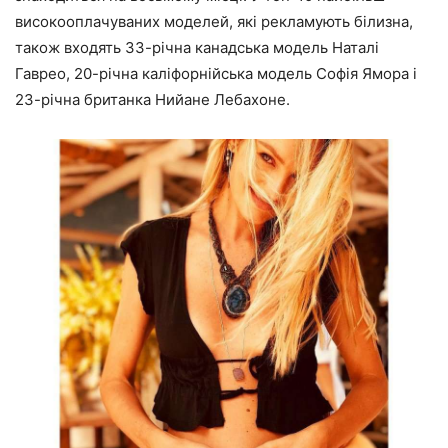
високооплачуваних моделей, які рекламують білизна,
також входять 33-річна канадська модель Наталі
Гаврео, 20-річна каліфорнійська модель Софія Ямора і
23-річна британка Нийане Лебахоне.