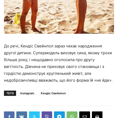
До речі, Кендіс Свейнпол зараз чекає народження
другої дитини. Супермодель виховує сина, якому трохи
більше року, і нещодавно оголосила про другу
вагітність. Дівчина не приховує свого становища і
з
гордістю демонструє кругленький живіт, але
недоброзичливці вважають, що його форма їй «не йде»
.
ТЕГИ
Instagram
Кендіс Свейнпол