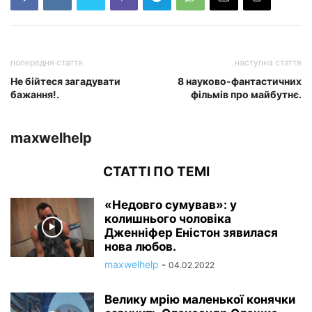
попередня стаття
наступна стаття
Не бійтеся загадувати
8 науково-фантастичних
бажання!.
фільмів про майбутнє.
maxwelhelp
СТАТТІ ПО ТЕМІ
«Недовго сумував»: у
колишнього чоловіка
Дженніфер Еністон зявилася
нова любов.
maxwelhelp
-
04.02.2022
Велику мрію маленької конячки