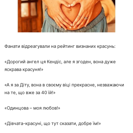
Фанати відреагували на рейтинг визнаних красунь:
«Дорогий ангел ця Кендіс, але я згоден, вона дуже
яскрава красуня!»
«А я за Діту, вона в своєму віці прекрасне, незважаючи
на те, що вже за 40 їй!»
«Одинцова – моя любов!»
«Дівчата-красуні, що тут сказати, добре їм!»