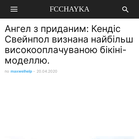
FCCHAYKA
Ангел з приданим: Кендіс
Свейнпол визнана найбільш
високооплачуваною бікіні-
моделлю.
по
maxwelhelp
-
20.04.2020