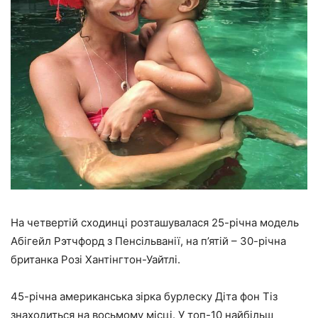
На четвертій сходинці розташувалася 25-річна модель
Абігейл Рэтчфорд з Пенсільванії, на п’ятій – 30-річна
британка Розі Хантінгтон-Уайтлі.
45-річна американська зірка бурлеску Діта фон Тіз
знаходиться на восьмому місці. У топ-10 найбільш