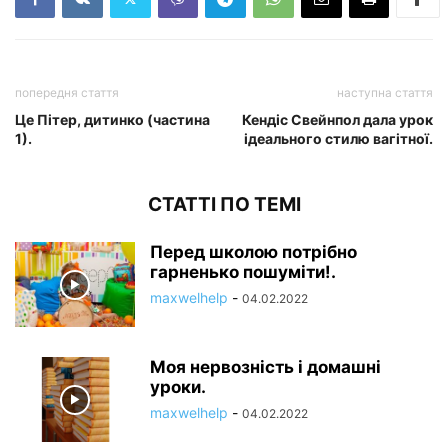
попередня стаття
наступна стаття
Це Пітер, дитинко (частина
Кендіс Свейнпол дала урок
1).
ідеального стилю вагітної.
СТАТТІ ПО ТЕМІ
Перед школою потрібно
гарненько пошуміти!.
maxwelhelp
-
04.02.2022
Моя нервозність і домашні
уроки.
maxwelhelp
-
04.02.2022