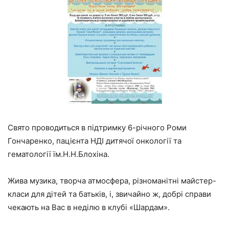
Свято проводиться в підтримку 6-річного Роми
Гончаренко, пацієнта НДІ дитячої онкології та
гематології їм.Н.Н.Блохіна.
Жива музика, творча атмосфера, різноманітні майстер-
класи для дітей та батьків, і, звичайно ж, добрі справи
чекають на Вас в неділю в клубі «Шардам».