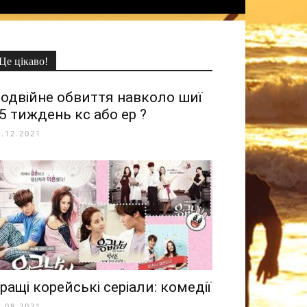
Це цікаво!
одвійне обвиття навколо шиї
5 тиждень кс або ер ?
2.12.2021
ращі корейські серіали: комедії
7.08.2021