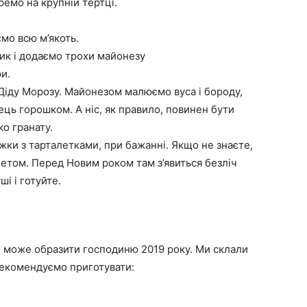
ремо на крупній тертці.
ємо всю м’якоть.
ник і додаємо трохи майонезу
и.
Діду Морозу. Майонезом малюємо вуса і бороду,
ць горошком. А ніс, як правило, повинен бути
о гранату.
іжки з тарталетками, при бажанні. Якщо не знаєте,
нетом. Перед Новим роком там з’явиться безліч
і і готуйте.
це може образити господиню 2019 року. Ми склали
Рекомендуємо приготувати: