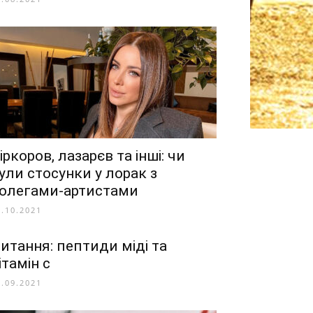
іркоров, лазарєв та інші: чи
ули стосунки у лорак з
олегами-артистами
2.10.2021
итання: пептиди міді та
ітамін с
0.09.2021