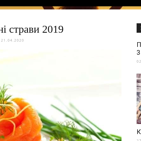
і страви 2019
21.04.2020
П
3
0
К
2