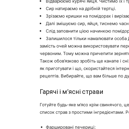
Відварюємо курячі яйця. Чистимо їх і т
Сир натираємо на дрібній тертці.
Зрізаємо кришки на помідорах і виріза
Далі змішуємо сир, яйця, тиснемо час
Слід заповнити цією начинкою помідор
Залишилося тільки намалювати особа 
замість очей можна використовувати пере
червоним. Тому можна причепити зернятк
Також обов’язково зробіть ще канапе і сн
як приготувати і що, скористайтеся інтер
рецептів. Вибирайте, що вам більше по душ
Гарячі і м’ясні страви
Готуйте будь-яке м’ясо крім свинячого, 
список страв з простими інгредієнтами. 
Фаршировані печериці;