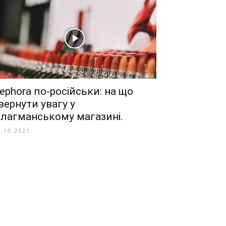
ephora по-російськи: на що
вернути увагу у
лагманському магазині.
9.10.2021