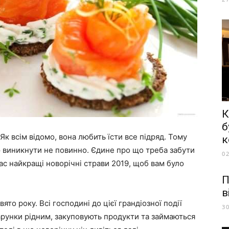
К
б
к всім відомо, вона любить їсти все підряд. Тому
к
 виникнути не повинно. Єдине про що треба забути
0
ас найкращі новорічні страви 2019, щоб вам було
П
в
то року. Всі господині до цієї грандіозної події
3
арунки рідним, закуповують продукти та займаються