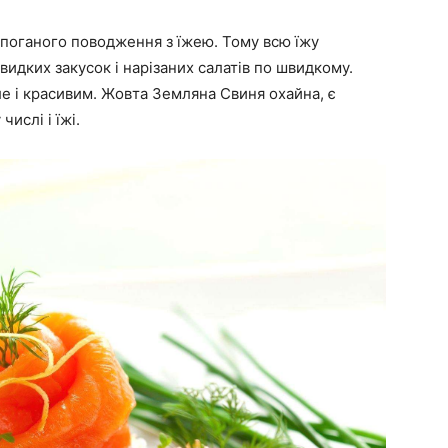
 поганого поводження з їжею. Тому всю їжу
видких закусок і нарізаних салатів по швидкому.
ле і красивим. Жовта Земляна Свиня охайна, є
ислі і їжі.