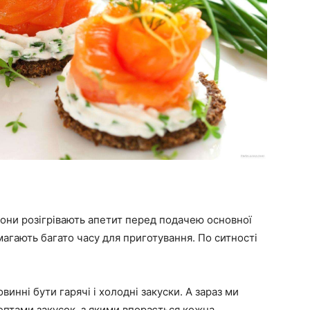
Вони розігрівають апетит перед подачею основної
вимагають багато часу для приготування. По ситності
овинні бути гарячі і холодні закуски. А зараз ми
птами закусок, з якими впорається кожна