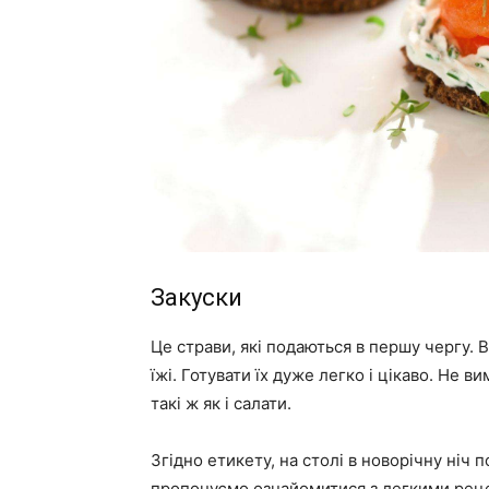
Закуски
Це страви, які подаються в першу чергу. 
їжі. Готувати їх дуже легко і цікаво. Не 
такі ж як і салати.
Згідно етикету, на столі в новорічну ніч п
пропонуємо ознайомитися з легкими реце