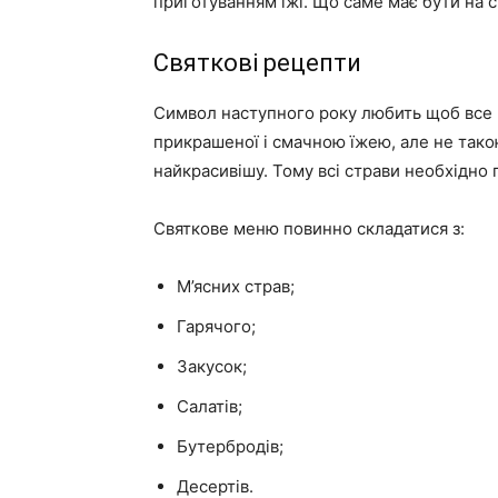
приготуванням їжі. Що саме має бути на ст
Святкові рецепти
Символ наступного року любить щоб все г
прикрашеної і смачною їжею, але не так
найкрасивішу. Тому всі страви необхідно 
Святкове меню повинно складатися з:
М’ясних страв;
Гарячого;
Закусок;
Салатів;
Бутербродів;
Десертів.