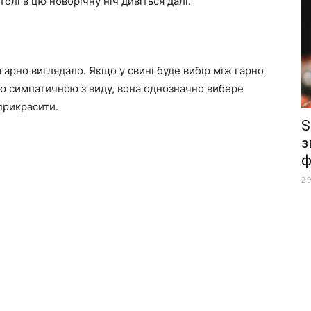
олі в цю новорічну ніч дивіться далі.
арно виглядало. Якщо у свині буде вибір між гарно
ою симпатичною з виду, вона однозначно вибере
прикрасити.
S
з
ф
2