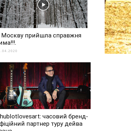
 Москву прийшла справжня
има!!!.
0.04.2020
hublotlovesart: часовий бренд-
фіційний партнер туру дейва