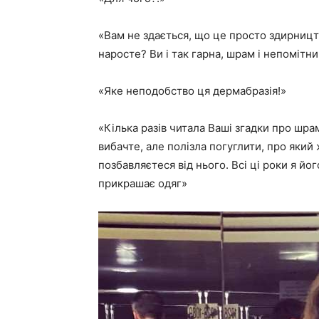
«Вам не здається, що це просто здирництв
наросте? Ви і так гарна, шрам і непомітни
«Яке неподобство ця дермабразія!»
«Кілька разів читала Ваші згадки про шра
вибачте, але полізла погуглити, про який
позбавляєтеся від нього. Всі ці роки я й
прикрашає одяг»