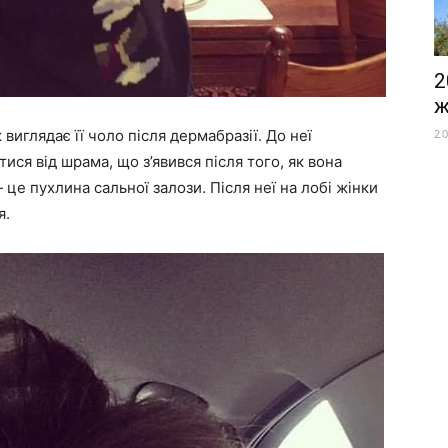
2
ж
2
виглядає її чоло після дермабразії. До неї
ися від шрама, що з’явився після того, як вона
е пухлина сальної залози. Після неї на лобі жінки
я.