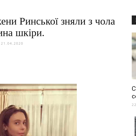
ени Ринської зняли з чола
ина шкіри.
21.04.2020
С
с
2