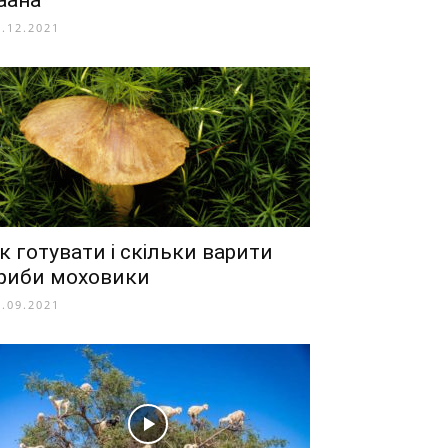
аана
1.12.2021
к готувати і скільки варити
риби моховики
8.09.2021