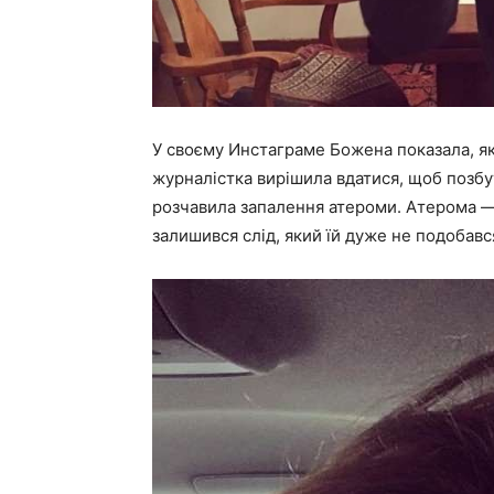
У своєму Инстаграме Божена показала, як 
журналістка вирішила вдатися, щоб позбут
розчавила запалення атероми. Атерома — ц
залишився слід, який їй дуже не подобавс