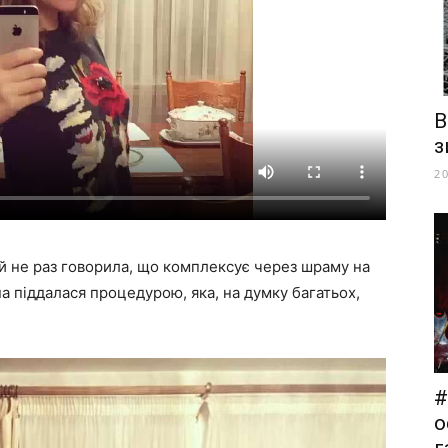
В
з
2
 не раз говорила, що комплексує через шраму на
на піддалася процедурою, яка, на думку багатьох,
#
о