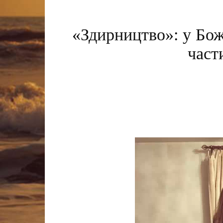
«Здирництво»: у Бож
част