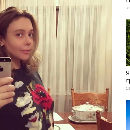
г
3
Я
г
2