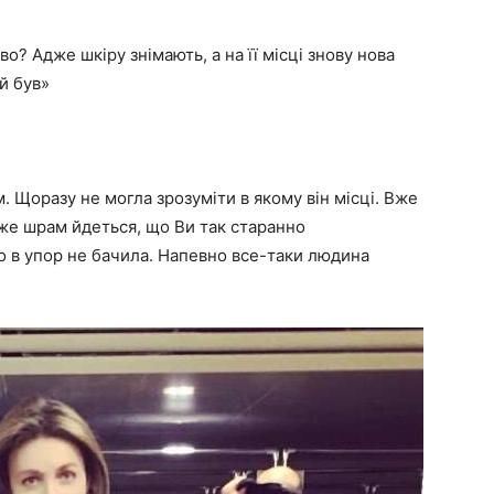
о? Адже шкіру знімають, а на її місці знову нова
й був»
м. Щоразу не могла зрозуміти в якому він місці. Вже
 же шрам йдеться, що Ви так старанно
ого в упор не бачила. Напевно все-таки людина