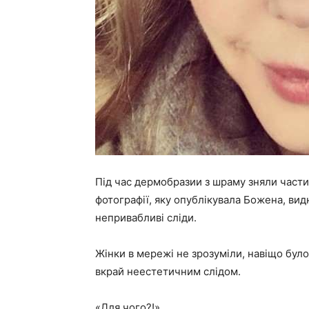
Під час дермобразии з шраму зняли части
фотографії, яку опублікувала Божена, вид
непривабливі сліди.
Жінки в мережі не зрозуміли, навіщо було
вкрай неестетичним слідом.
«Для чого?!»