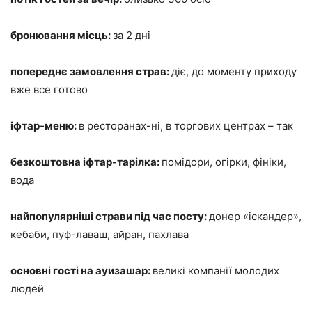
бронювання місць:
за 2 дні
попереднє замовлення страв:
діє, до моменту приходу
вже все готово
іфтар-меню:
в ресторанах-ні, в торгових центрах – так
безкоштовна іфтар-тарілка:
помідори, огірки, фініки,
вода
найпопулярніші страви під час посту:
донер «іскандер»,
кебаби, пуф-лаваш, айран, пахлава
основні гості на ауизашар:
великі компанії молодих
людей