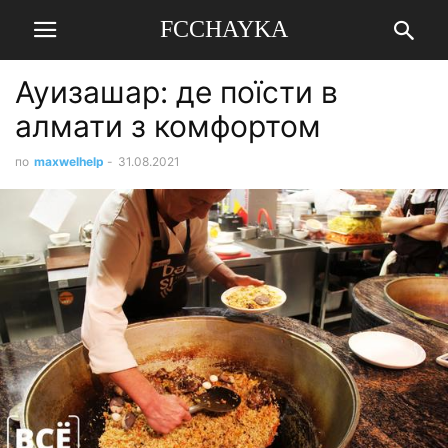
FCCHAYKA
Ауизашар: де поїсти в
алмати з комфортом
по
maxwelhelp
-
31.08.2021