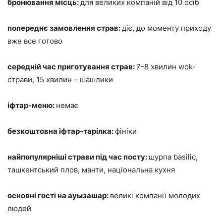
бронювання місць:
для великих компаній від 10 осіб
попереднє замовлення страв:
діє, до моменту приходу
вже все готово
середній час приготування страв:
7-8 хвилин wok-
страви, 15 хвилин – шашлики
іфтар-меню:
немає
безкоштовна іфтар-тарілка:
фініки
найпопулярніші страви під час посту:
шурпа basilic,
ташкентський плов, манти, національна кухня
основні гості на ауызашар:
великі компанії молодих
людей