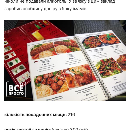
ніколи не подавали алкоголь. У зв’язку з цим заклад
заробив особливу довіру з боку імамів.
кількість посадочних місць:
216
потік гостей за вечір:
близько 300 осіб