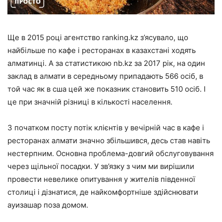
Ще в 2015 році агентство ranking.kz з’ясувало, що
найбільше по кафе і ресторанах в казахстані ходять
алматинці. А за статистикою nb.kz за 2017 рік, на один
заклад в алмати в середньому припадають 566 осіб, в
той час як в сша цей же показник становить 510 осіб. І
це при значній різниці в кількості населення.
З початком посту потік клієнтів у вечірній час в кафе і
ресторанах алмати значно збільшився, десь став навіть
нестерпним. Основна проблема-довгий обслуговування
через щільної посадки. У зв’язку з чим ми вирішили
провести невелике опитування у жителів південної
столиці і дізнатися, де найкомфортніше здійснювати
ауизашар поза домом.