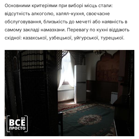
Основними критеріями при виборі місць стали:
відсутність алкоголю, халял-кухня, своєчасне
обслуговування, близькість до мечеті або наявність в
самому закладі намазхани. Перевагу по кухні віддають
східної: казахської, узбецької, уйгурської, турецької.