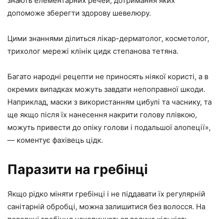
знають елементарних речей, дотримання яких
допоможе зберегти здорову шевелюру.
Цими знаннями ділиться лікар-дерматолог, косметолог,
трихолог мережі клінік цидк степанова тетяна.
Багато народні рецепти не приносять ніякої користі, а в
окремих випадках можуть завдати непоправної шкоди.
Наприклад, маски з використанням цибулі та часнику, та
ще якщо після їх нанесення накрити голову плівкою,
можуть привести до опіку голови і подальшої алопеції»,
— коментує фахівець цідк.
Паразити на гребінці
Якщо рідко міняти гребінці і не піддавати їх регулярній
санітарній обробці, можна залишитися без волосся. На