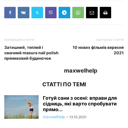
попередня стаття
наступна стаття
Затишний, теплий і
10 нових фільмів вересня
смачний masura nail polish
2021
пряниковий будиночок
maxwelhelp
СТАТТІ ПО ТЕМІ
Готуй сани з осені: вправи для
сідниць, які варто спробувати
прямо...
maxwelhelp
-
13.10.2021