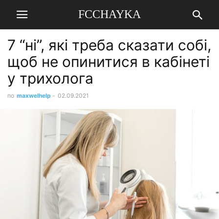
FCCHAYKA
7 “ні”, які треба сказати собі,
щоб не опинитися в кабінеті
у трихолога
по
maxwelhelp
-
02.09.2021