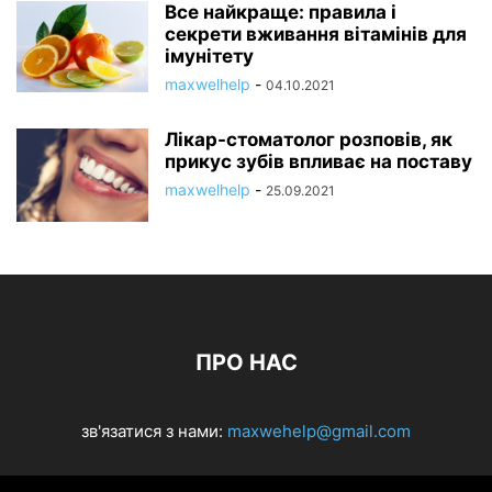
Все найкраще: правила і
секрети вживання вітамінів для
імунітету
maxwelhelp
-
04.10.2021
Лікар-стоматолог розповів, як
прикус зубів впливає на поставу
maxwelhelp
-
25.09.2021
ПРО НАС
зв'язатися з нами:
maxwehelp@gmail.com