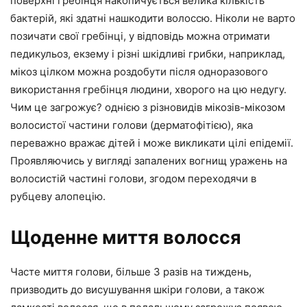
поверхні гребінця накопичується велика кількість
бактерій, які здатні нашкодити волоссю. Ніколи не варто
позичати свої гребінці, у відповідь можна отримати
педикульоз, екзему і різні шкідливі грибки, наприклад,
мікоз цілком можна роздобути після одноразового
використання гребінця людини, хворого на цю недугу.
Чим це загрожує? однією з різновидів мікозів-мікозом
волосистої частини голови (дерматофітією), яка
переважно вражає дітей і може викликати цілі епідемії.
Проявляючись у вигляді запалених вогнищ уражень на
волосистій частині голови, згодом переходячи в
рубцеву алопецію.
Щоденне миття волосся
Часте миття голови, більше 3 разів на тиждень,
призводить до висушування шкіри голови, а також