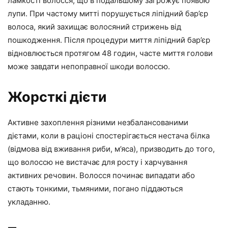
ламкості волосся, що в подальшому загрожує появою
лупи. При частому митті порушується ліпідний бар’єр
волоса, який захищає волосяний стрижень від
пошкодження. Після процедури миття ліпідний бар’єр
відновлюється протягом 48 годин, часте миття голови
може завдати непоправної шкоди волоссю.
Жорсткі дієти
Активне захоплення різними незбалансованими
дієтами, коли в раціоні спостерігається нестача білка
(відмова від вживання риби, м’яса), призводить до того,
що волоссю не вистачає для росту і харчування
активних речовин. Волосся починає випадати або
стають тонкими, тьмяними, погано піддаються
укладанню.