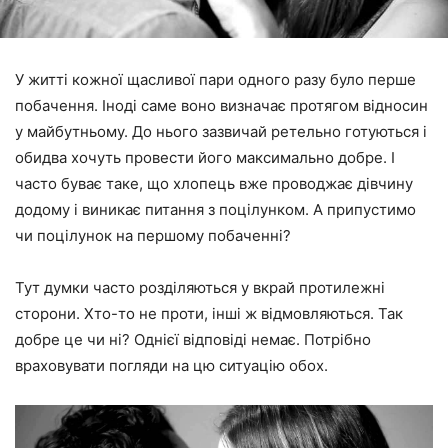
У житті кожної щасливої пари одного разу було перше
побачення. Іноді саме воно визначає протягом відносин
у майбутньому. До нього зазвичай ретельно готуються і
обидва хочуть провести його максимально добре. І
часто буває таке, що хлопець вже проводжає дівчину
додому і виникає питання з поцілунком. А припустимо
чи поцілунок на першому побаченні?
Тут думки часто розділяються у вкрай протилежні
сторони. Хто-то не проти, інші ж відмовляються. Так
добре це чи ні? Однієї відповіді немає. Потрібно
враховувати погляди на цю ситуацію обох.