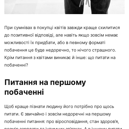
При сумнівах в покупці квітів завжди краще схилитися
до позитивної відповіді, але навіть якщо зовсім немає
можливості їх придбати, або в певному форматі
побачення це буде недоречно, то нічого страшного.
Крім питання з квітами виникає й інше: що питати на
побаченні?
Питання на першому
побаченні
Щоб краще пізнати людину його потрібно про щось
питати. Є звичайно і зовсім недоречні на першому
побаченні питання: про віросповідання, стан здоров’я,
розмір зарплати та інтимних зв’язках. А в іншому питати