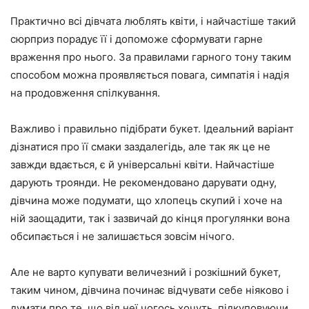
Практично всі дівчата люблять квіти, і найчастіше такий
сюрприз порадує її і допоможе сформувати гарне
враження про нього. За правилами гарного тону таким
способом можна проявляється повага, симпатія і надія
на продовження спілкування.
Важливо і правильно підібрати букет. Ідеальний варіант
дізнатися про її смаки заздалегідь, але так як це не
завжди вдається, є й універсальні квіти. Найчастіше
дарують троянди. Не рекомендовано дарувати одну,
дівчина може подумати, що хлопець скупий і хоче на
ній заощадити, так і зазвичай до кінця прогулянки вона
обсипається і не залишається зовсім нічого.
Але не варто купувати величезний і розкішний букет,
таким чином, дівчина починає відчувати себе ніяково і
думати про те, що від неї чогось хочуть, підкуповуючи