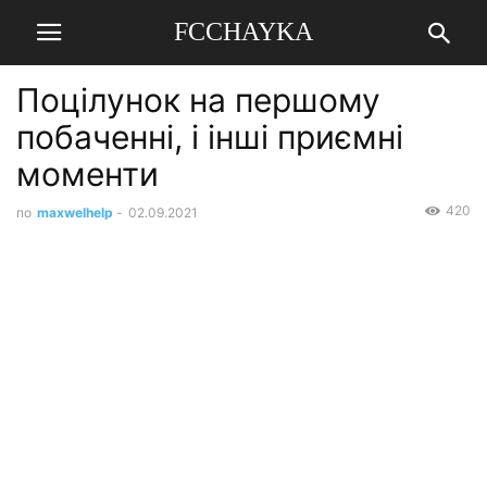
FCCHAYKA
Поцілунок на першому
побаченні, і інші приємні
моменти
420
по
maxwelhelp
-
02.09.2021