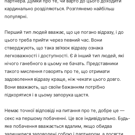
партнера. Думки про те, чи варто до цього доходити
кардинально розділяються. Розглянемо найбільш
популярні.
Перший тип людей вважає, що це погано відразу, і до
цього треба прийти через певний час. Вони
стверджують, що така зв’язок відразу ознака
легковажності і доступності. Є й інший тип людей, які
нічого ганебного в цьому не бачать. Представники
такого мислення говорять про те, що отримати
задоволення відразу краще, ніж чекати цього довго.
Вони вважають, що своїм бажанням потрібно
підкорятися і в цьому запорука щастя.
Немає точної відповіді на питання про те, добре це —
секс на першому побаченні. Це все індивідуально. Будь-
яке побачення вважається вдалим, якщо обидва
залишилися задоволені собою і партнером, а досягти