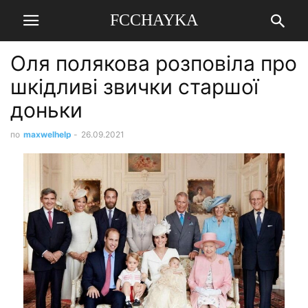
FCCHAYKA
Оля полякова розповіла про
шкідливі звички старшої
доньки
по
maxwelhelp
-
26.09.2021