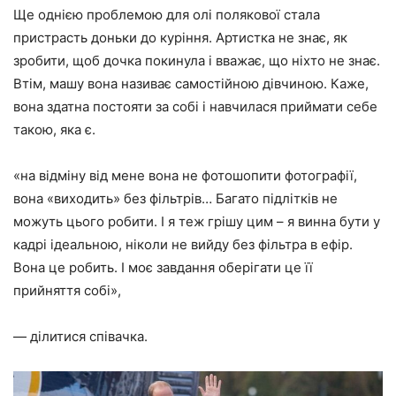
Ще однією проблемою для олі полякової стала
пристрасть доньки до куріння. Артистка не знає, як
зробити, щоб дочка покинула і вважає, що ніхто не знає.
Втім, машу вона називає самостійною дівчиною. Каже,
вона здатна постояти за собі і навчилася приймати себе
такою, яка є.
«на відміну від мене вона не фотошопити фотографії,
вона «виходить» без фільтрів… Багато підлітків не
можуть цього робити. І я теж грішу цим – я винна бути у
кадрі ідеальною, ніколи не вийду без фільтра в ефір.
Вона це робить. І моє завдання оберігати це її
прийняття собі»,
— ділитися співачка.