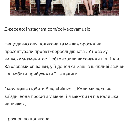
Джерело: instagram.com/polyakovamusic
Нещодавно оля полякова та маша єфросиніна
презентували проект»дорослі дівчата”. У новому
випуску знаменитості обговорили виховання підлітків.
За словами співачки, у її донечки маші є шкідливі звички
– » любити прибухнути ” та палити.
” моя маша любити біле вінішко … Коли ми десь на
виїзди, вона просити у мене, і я завжди їй пів келишка
наливаю»,
– розповіла полякова.