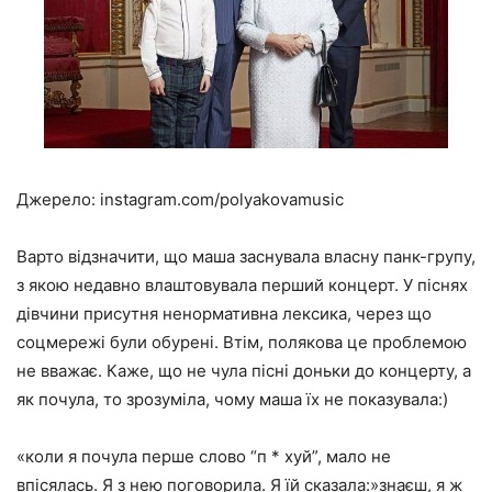
Джерело: instagram.com/polyakovamusic
Варто відзначити, що маша заснувала власну панк-групу,
з якою недавно влаштовувала перший концерт. У піснях
дівчини присутня ненормативна лексика, через що
соцмережі були обурені. Втім, полякова це проблемою
не вважає. Каже, що не чула пісні доньки до концерту, а
як почула, то зрозуміла, чому маша їх не показувала:)
«коли я почула перше слово “п * хуй”, мало не
впісялась. Я з нею поговорила. Я їй сказала:»знаєш, я ж