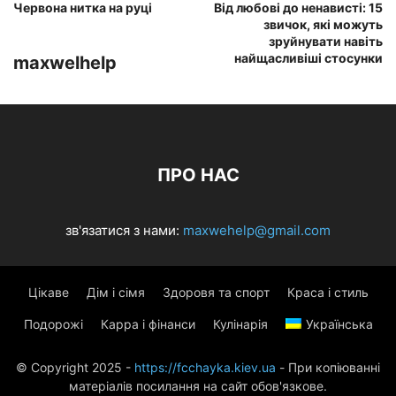
Червона нитка на руці
Від любові до ненависті: 15
звичок, які можуть
зруйнувати навіть
найщасливіші стосунки
maxwelhelp
ПРО НАС
зв'язатися з нами:
maxwehelp@gmail.com
Цікаве
Дім і сімя
Здоровя та спорт
Краса і стиль
Подорожі
Карра і фінанси
Кулінарія
Українська
© Copyright 2025 -
https://fcchayka.kiev.ua
- При копіюванні
матеріалів посилання на сайт обов'язкове.