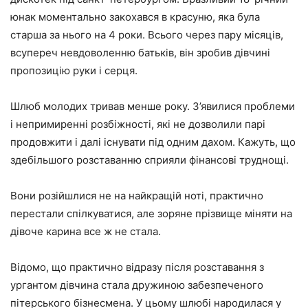
юнак моментально закохався в красуню, яка була
старша за нього на 4 роки. Всього через пару місяців,
всупереч невдоволенню батьків, він зробив дівчині
пропозицію руки і серця.
Шлюб молодих тривав менше року. З’явилися проблеми
і непримиренні розбіжності, які не дозволили парі
продовжити і далі існувати під одним дахом. Кажуть, що
здебільшого розставанню сприяли фінансові труднощі.
Вони розійшлися не на найкращій ноті, практично
перестали спілкуватися, але зоряне прізвище міняти на
дівоче карина все ж не стала.
Відомо, що практично відразу після розставання з
ургантом дівчина стала дружиною забезпеченого
пітерського бізнесмена. У цьому шлюбі народилася у