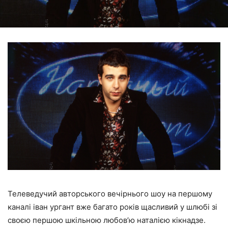
Телеведучий авторського вечірнього шоу на першому
каналі іван ургант вже багато років щасливий у шлюбі зі
своєю першою шкільною любов’ю наталією кікнадзе.