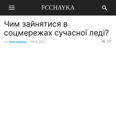
FCCHAYKA
Чим зайнятися в
соцмережах сучасної леді?
367
по
maxwelhelp
-
18.10.2021