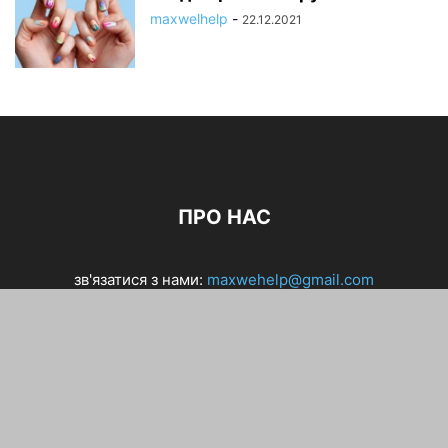
maxwelhelp
-
22.12.2021
ПРО НАС
зв'язатися з нами:
maxwehelp@gmail.com
Цікаве
Дім і сімя
Здоровя та спорт
Краса і стиль
Подорожі
Карра і фінанси
Кулінарія
Українська
© Copyright 2025 -
https://fcchayka.kiev.ua
- При копіюванні