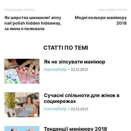
попередня стаття
наступна стаття
Як шерстка шиншили! anny
Модні кольори манікюру
nail polish hidden hideaway,
2018
за яким я полювала
СТАТТІ ПО ТЕМІ
Як не зіпсувати манікюр
maxwelhelp
-
22.12.2021
Сучасні спільноти для жінок в
соцмережах
maxwelhelp
-
22.12.2021
Тенденції манікюру 2018