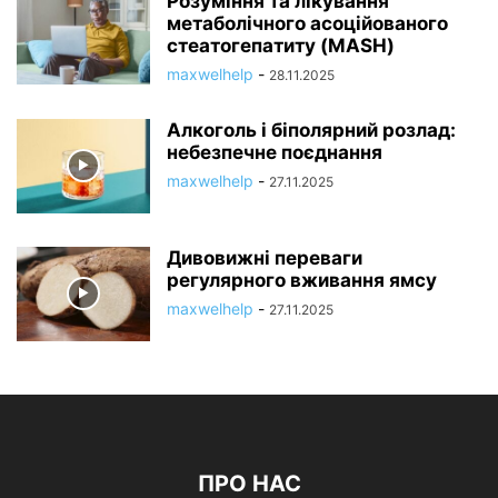
Розуміння та лікування
метаболічного асоційованого
стеатогепатиту (MASH)
maxwelhelp
-
28.11.2025
Алкоголь і біполярний розлад:
небезпечне поєднання
maxwelhelp
-
27.11.2025
Дивовижні переваги
регулярного вживання ямсу
maxwelhelp
-
27.11.2025
ПРО НАС