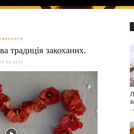
СИХОЛОГІЯ
ва традиція закоханих.
20.04.2020
Л
з
0