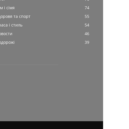
м і сімя
74
доровя та спорт
55
раса і стиль
54
овости
46
одорожі
39