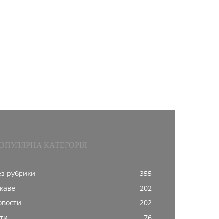
ОПУЛЯРНА КАТЕГОРІЯ
ез рубрики
355
ікаве
202
овости
202
іти
76