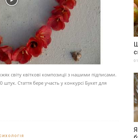
Ш
с
0
жжях світу квіткові композиції з нашими підписами.
 штук. Стаття бере участь у конкурсі Букет для
Я
б
СИХОЛОГІЯ