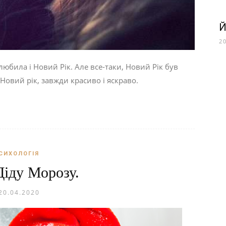
Й
2
любила і Новий Рік. Але все-таки, Новий Рік був
Новий рік, завжди красиво і яскраво.
СИХОЛОГІЯ
Діду Морозу.
20.04.2020