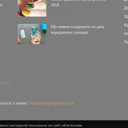
ля
2018
Ді
23.09.2021
З
К
Що можна подарувати на день
народження хлопцеві
Н
07.12.2021
П
 НАС
затися з нами:
maxwehelp@gmail.com
ванні матеріалів посилання на сайт обов'язкове.