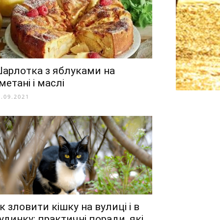
арлотка з яблуками на
метані і маслі
1.09.2021
к зловити кішку на вулиці і в
удинку: практичні поради, які...