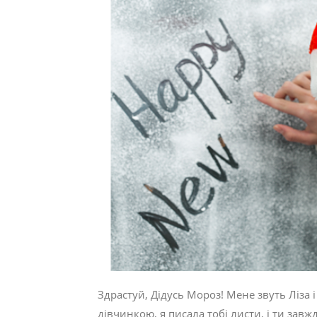
Здрастуй, Дідусь Мороз! Мене звуть Ліза і
дівчинкою, я писала тобі листи, і ти зав