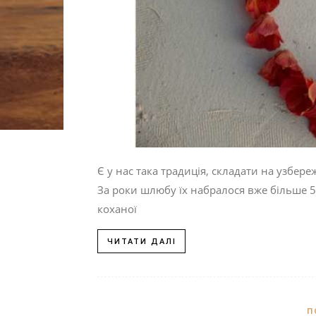
Є у нас така традиція, складати на узбере
За роки шлюбу їх набралося вже більше 50
коханої
ЧИТАТИ ДАЛІ
П