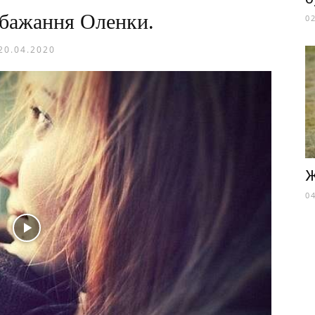
 бажання Оленки.
0
20.04.2020
Ж
0