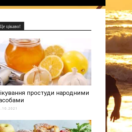
Це цікаво!
ікування простуди народними
асобами
4.10.2021