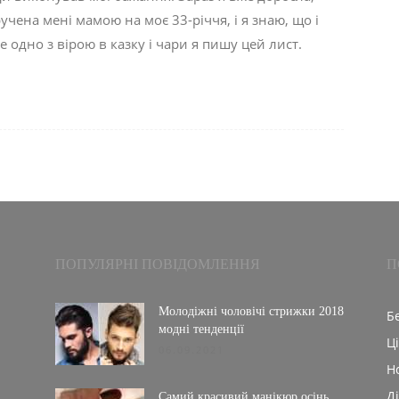
учена мені мамою на моє 33-річчя, і я знаю, що і
се одно з вірою в казку і чари я пишу цей лист.
ПОПУЛЯРНІ ПОВІДОМЛЕННЯ
П
:
Молодіжні чоловічі стрижки 2018
Б
модні тенденції
Ц
06.09.2021
Н
Д
Самий красивий манікюр осінь