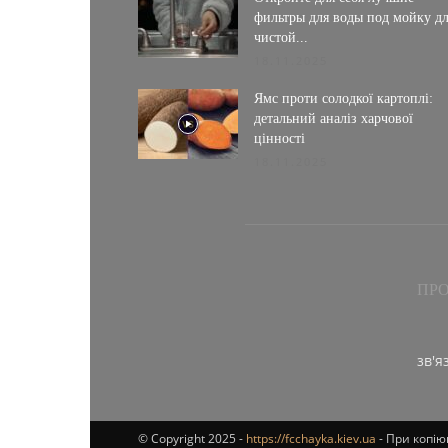
фильтры для воды под мойку д
чистой...
18.11.2025
Ямс проти солодкої картоплі:
детальний аналіз харчової
цінності
18.11.2025
ПРО
зв'я
© Copyright 2025 -
https://fcchayka.kiev.ua
- При копію